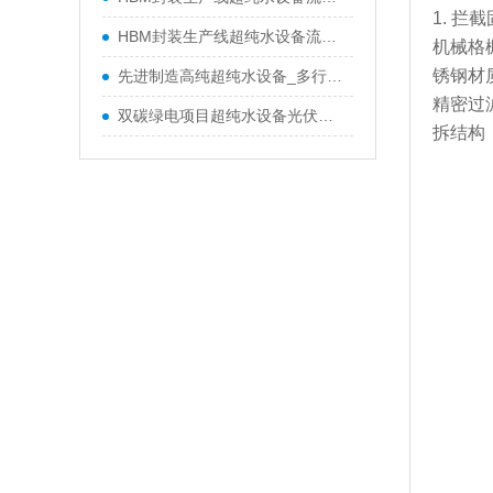
1. 
HBM封装生产线超纯水设备流量怎么选？水天蓝定制适配产线纯水方案
机械格
锈钢材
先进制造高纯超纯水设备_多行业一体化纯水成套设备厂家-水天蓝
精密过
双碳绿电项目超纯水设备光伏半导体新能源水处理方案-水天蓝环保
拆结构