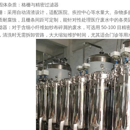
拦截固体杂质：格栅与精密过滤器
栅：采用自动清渣设计，适配医院、疾控中心等水量大、杂物多的
质耐腐蚀，且栅条间距可定制，能针对性处理医疗废水中的各类
滤器：对于含细小纤维如纱布碎屑的废水，可选用 50-100 目
，清洗时无需拆卸管路，大大缩短维护时间，尤其适合门诊等用