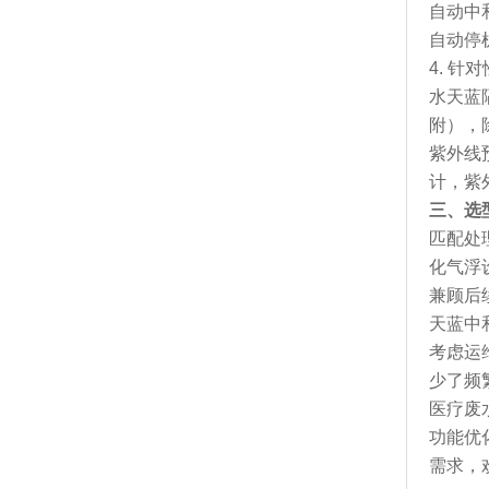
自动中
自动停
4. 
水天蓝
附），
紫外线
计，紫
三、选
匹配处
化气浮
兼顾后
天蓝中
考虑运
少了频
医疗废
功能优
需求，