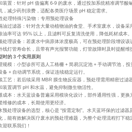
和装置：针对 pH 值偏离 6-9 的废水，通过投加系统精准调
机，减少药剂浪费，适配各类医疗场景 pH 稳定需求。
针对性处理特殊污染物：专用预处理设备
隔油过滤器：针对含大量动植物油的食堂、手术室废水，设备采用三
除油率可达 95% 以上，且滤料可反复清洗使用，降低耗材成本
预处理设备：若废水中病原体浓度极高，可在预处理阶段增设该
外线灯管寿命长，且带有声光报警功能，灯管故障时及时提醒维
型时的 3 个实用原则
理规模：小型诊所可选人工格栅 + 简易沉淀池 + 手动调节池，
设备 + 自动调节系统，保证连续稳定运行。
续工艺：若后续采用 MBR 膜生物反应器，预处理需用精密过
和装置调节 pH 和水温，避免抑制微生物活性。
维成本：水天蓝设备普遍采用模块化设计，部件通用性强，更换方
繁维修的成本，长期使用更经济。
水预处理设备的选型，核心是 “按需定制”。水天蓝环保的过滤
化，能有效解决医疗废水的预处理难题，为整个处理流程打下稳
欢迎联系我们！