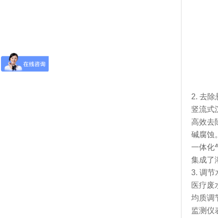
2. 
竖流式
高效去
碱腐蚀
一体化
集成了
3. 
医疗废
均质调
监测仪