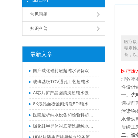
常见问题
知识科普
医疗废
稳定性
最新文章
备，以
​国产碳化硅衬底超纯水设备双级RO+EDI高纯水处理机组-水天蓝
医疗废
理效率
玻璃基板TGV通孔工艺超纯水设备｜半导体晶圆清洗去离子水装置厂家-水天蓝
性设计
AI芯片扩产晶圆清洗超纯水设备选型方法｜半导体纯水设备厂家水天蓝
一、先
选型前
8K液晶面板蚀刻清洗EDI纯水设备_光电面板超纯水系统定制厂家-水天蓝
污染物
医院透析纯水设备和检验科超纯水机可以共用一套系统吗｜水天蓝
水量波
碳化硅半导体衬底清洗超纯水工艺搭配方案-水天蓝环保
后续工
二、设
HBM封装生产线超纯水设备流量怎么选？水天蓝定制适配产线纯水方案