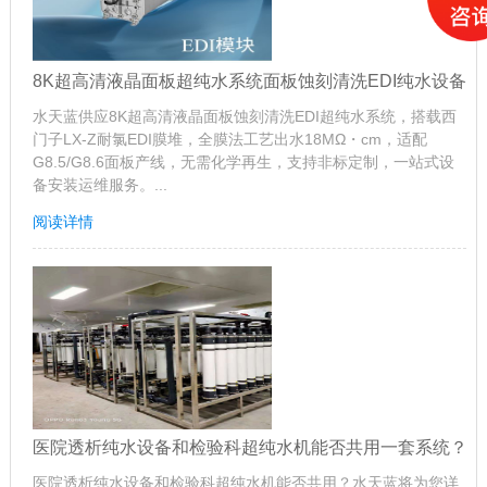
8K超高清液晶面板超纯水系统面板蚀刻清洗EDI纯水设备
水天蓝供应8K超高清液晶面板蚀刻清洗EDI超纯水系统，搭载西
门子LX-Z耐氯EDI膜堆，全膜法工艺出水18MΩ・cm，适配
G8.5/G8.6面板产线，无需化学再生，支持非标定制，一站式设
备安装运维服务。...
阅读详情
医院透析纯水设备和检验科超纯水机能否共用一套系统？
医院透析纯水设备和检验科超纯水机能否共用？水天蓝将为您详