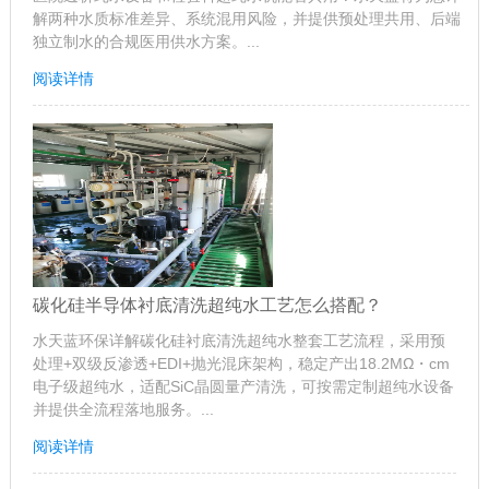
解两种水质标准差异、系统混用风险，并提供预处理共用、后端
独立制水的合规医用供水方案。...
阅读详情
碳化硅半导体衬底清洗超纯水工艺怎么搭配？
水天蓝环保详解碳化硅衬底清洗超纯水整套工艺流程，采用预
处理+双级反渗透+EDI+抛光混床架构，稳定产出18.2MΩ・cm
电子级超纯水，适配SiC晶圆量产清洗，可按需定制超纯水设备
并提供全流程落地服务。...
阅读详情